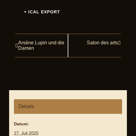
+ ICAL EXPORT
Arsène Lupin und die
Salon des arts
Veranstaltung
Damen
Navigation
Details
Datum:
27. Juli 2025