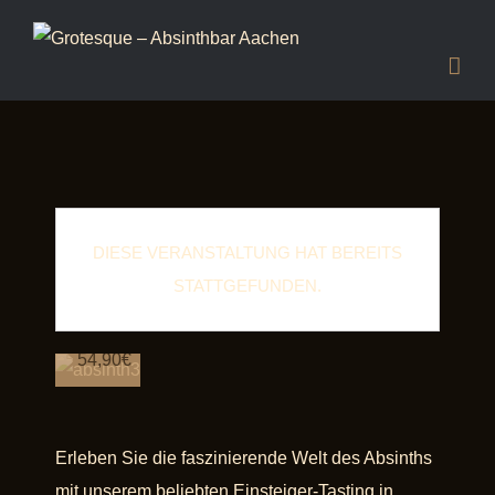
Absinth
Einsteiger-
Tasting
27.
Juli
2025
DIESE VERANSTALTUNG HAT BEREITS
von
17:00
STATTGEFUNDEN.
bis
19:30
|
54,90€
Erleben Sie die faszinierende Welt des Absinths
mit unserem beliebten Einsteiger-Tasting in