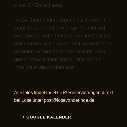
– nur für Erwachsene
Im 14. Jahrhundert begeben sich sieben
junge Frauen und drei junge Männer auf
ein Landgut nahe Florenz, um der Pest zu
entkommen. Um sich die Zeit zu vertreiben,
erzählen sie einander Geschichten. Drei
dieser Geschichten bringt Lotte von der
Inde mit in die Absinth-Bar.
Alle Infos findet ihr >
HIER
! Reservierungen direkt
bei Lotte unter
post@lottevonderinde.de
+ GOOGLE KALENDER