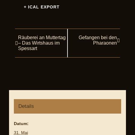
+ ICAL EXPORT
Räuberei an Muttertag
Gefangen bei den
Veranstaltung
– Das Wirtshaus im
Pharaonen
Navigation
Spessart
Details
Datum:
31. Mai