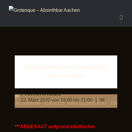
DIESE VERANSTALTUNG HAT BEREITS
STATTGEFUNDEN.
Lesung „Träume im
Hexenhaus“
22. März 2020 von 18:00
bis
21:00
|
9€
***ABGESAGT aufgrund städtischer