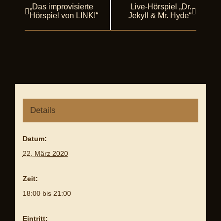
„Das improvisierte
Live-Hörspiel „Dr.
Veranstaltung
Hörspiel von LINK!“
Jekyll & Mr. Hyde“
Navigation
Details
Datum:
22. März 2020
Zeit:
18:00 bis 21:00
Eintritt: