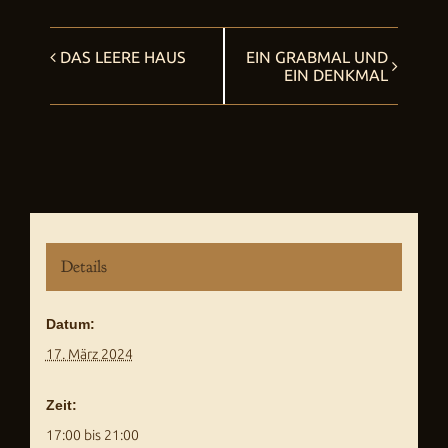
DAS LEERE HAUS
EIN GRABMAL UND
Veranstaltung
EIN DENKMAL
Navigation
Details
Datum:
17. März 2024
Zeit:
17:00 bis 21:00