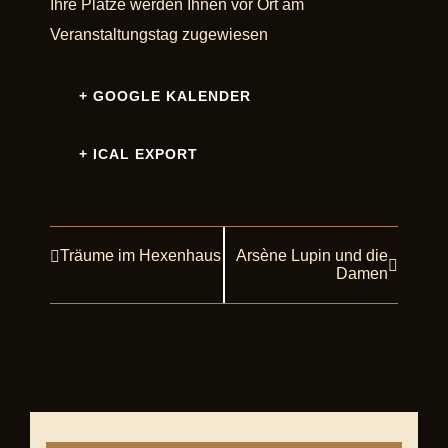
Ihre Plätze werden Ihnen vor Ort am
Veranstaltungstag zugewiesen
+ GOOGLE KALENDER
+ ICAL EXPORT
Träume im Hexenhaus
Arsène Lupin und die
Veranstaltung
Damen
Navigation