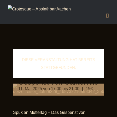
DIESE VERANSTALTUNG HAT BEREITS
STATTGEFUNDEN.
Spuk an Muttertag – Das
Gespenst von Canterville
11. Mai 2025 von 17:00
bis
21:00
|
15€
Spuk an Muttertag – Das Gespenst von