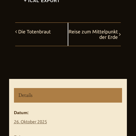
+ ICAL EXPORT
Die Totenbraut
Reise zum Mittelpunkt
Veranstaltung
der Erde
Navigation
Details
Datum:
26. Oktober 2025