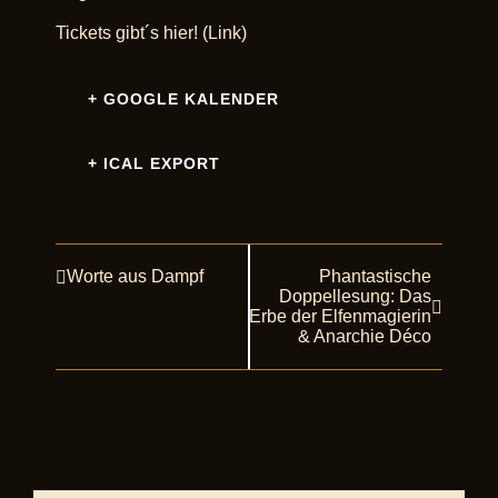
Tickets gibt´s
hier! (Link)
+ GOOGLE KALENDER
+ ICAL EXPORT
Worte aus Dampf
Phantastische
Veranstaltung
Doppellesung: Das
Navigation
Erbe der Elfenmagierin
& Anarchie Déco