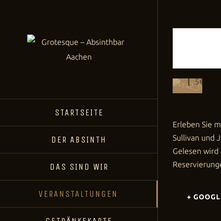
Das Er
Elfenm
& Anar
Déco
4. Septem
|
5€
STARTSEITE
Erleben Sie m
Sullivan und J
DER ABSINTH
Gelesen wird 
Reservierung
DAS SIND WIR
VERANSTALTUNGEN
+ GOOGL