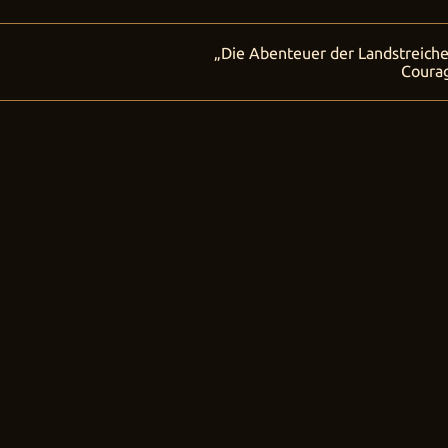
„Die Abenteuer der Landstreiche
tung
Coura