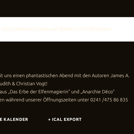
be der
agierin
chie
DIESE VERANSTALTUNG HAT BEREITS STATTGEFUNDEN.
ber 2022 von 17:00
bis
21:00
it uns einen phantastischen Abend mit den Autoren James A.
udith & Christian Vogt!
aus „Das Erbe der Elfenmagierin“ und „Anarchie Déco“
en während unserer Öffnungszeiten unter 0241 /475 86 835
E KALENDER
+ ICAL EXPORT