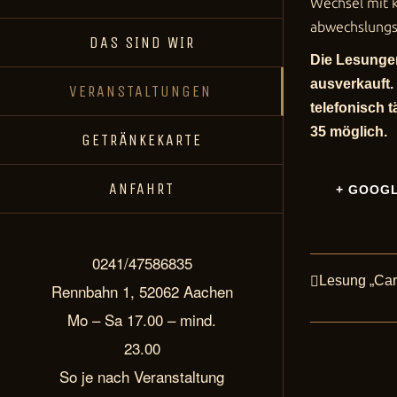
Wechsel mit k
abwechslungs
DAS SIND WIR
Die Lesungen
ausverkauft.
VERANSTALTUNGEN
telefonisch 
35
möglich.
GETRÄNKEKARTE
ANFAHRT
+ GOOG
0241/47586835
Lesung „Car
Veranstalt
Rennbahn 1, 52062 Aachen
Navigation
Mo – Sa 17.00 – mind.
23.00
So je nach Veranstaltung