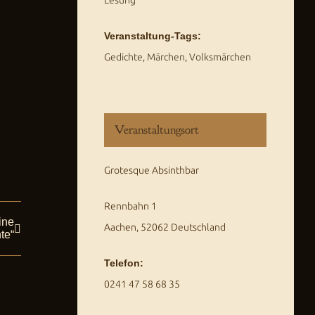
Veranstaltung-Tags:
Gedichte
,
Märchen
,
Volksmärchen
Veranstaltungsort
Grotesque Absinthbar
Rennbahn 1
ine
Aachen
,
52062
Deutschland
te“
Telefon:
0241 47 58 68 35