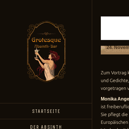
Lesung
Gedich
24. Novem
Zum Vortrag 
und Gedichte, 
vorgetragen 
Monika Ange
ist freiberuf
STARTSEITE
Sie pflegt di
Europäischen 
DER ABSINTH