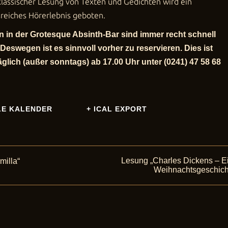
lassischer Lesung von Texten und Gedichten wird ein
reiches Hörerlebnis geboten.
 in der Grotesque Absinth-Bar sind immer recht schnell
 Deswegen ist es sinnvoll vorher zu reservieren.
Dies ist
täglich (außer sonntags) ab 17.00 Uhr unter
(0241) 47 58 68
LE KALENDER
+ ICAL EXPORT
Lesung „Charles Dickens – E
milla“
ung
Weihnachtsgeschich