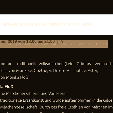
 und Erzählung „Schaurig-schöne
DIESE VERANSTALTUNG HAT BEREITS STATTGEFUNDEN.
te und Märchen“
5€
ber 2019 von 18:00
bis
21:00
|
kommen traditionelle Volksmärchen (keine Grimms – versproch
u.a. von Mörike,v. Goethe, v. Droste-Hülshoff, v. Aster,
von Monika Floß
la Floß
liche Märchenerzählerin und Vorleserin.
e traditionelle Erzählkunst und wurde aufgenommen in die Gilde
Märchengesellschaft. Durch das freie Erzählen von Märchen im